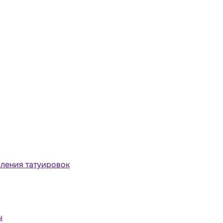
ления татуировок
ы