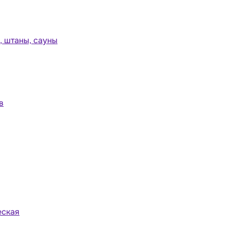
 штаны, сауны
в
еская