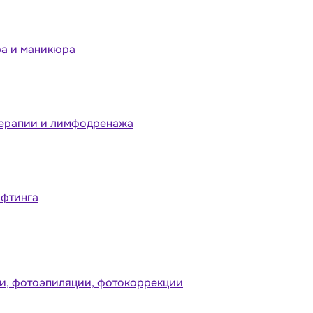
ра и маникюра
терапии и лимфодренажа
ифтинга
и, фотоэпиляции, фотокоррекции