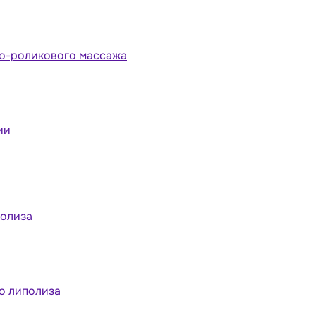
но-роликового массажа
ии
полиза
о липолиза