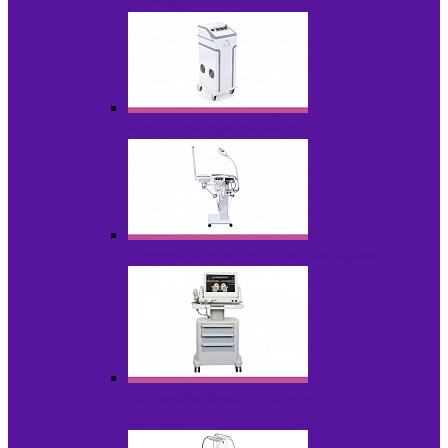
НОВИНКИ
Аппараты для пилинга
Аппараты для проблемной кожи
Аппараты cмас - лифтинга HIFU /
Липосоник