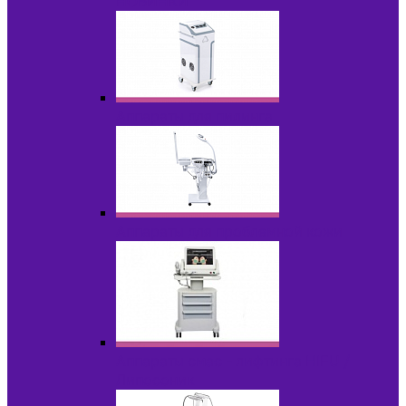
НОВИНКИ
Аппараты для пилинга
Аппараты для проблемной кожи
Аппараты cмас - лифтинга HIFU /
Липосоник