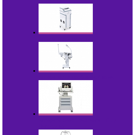
НОВИНКИ
Аппараты для пилинга
Аппараты для проблемной кожи
Аппараты cмас - лифтинга HIFU /
Липосоник