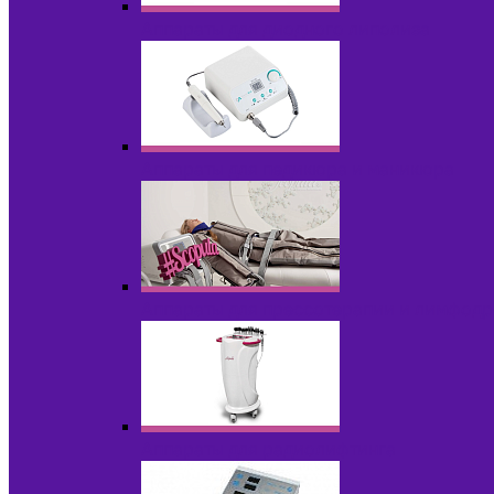
Аппараты для диодного липолиза
Аппараты для педикюра и маникюра
Аппараты для прессотерапии и лимфод
Аппараты для радиолифтинга