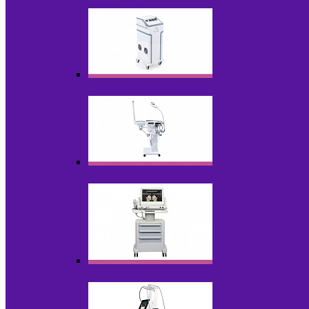
НОВИНКИ
Аппараты для пилинга
Аппараты для проблемной кожи
Аппараты cмас - лифтинга HIFU / Липос