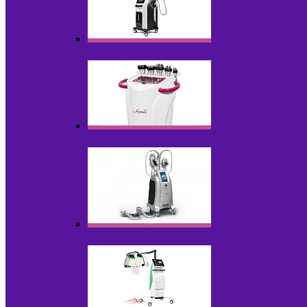
Аппараты для вакуумно-роликового ма
Аппараты для кавитации
Аппараты для криолиполиза